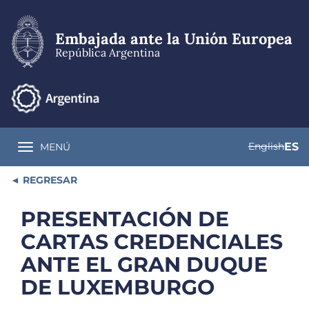
Pasar
al
contenido
Embajada ante la Unión Europea
principal
República Argentina
English
ES
MENÚ
Toggle navigation
REGRESAR
PRESENTACIÓN DE
CARTAS CREDENCIALES
ANTE EL GRAN DUQUE
DE LUXEMBURGO