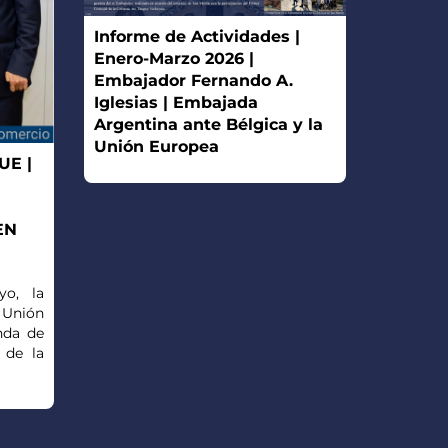
Informe de Actividades |
Enero-Marzo 2026 |
Embajador Fernando A.
Iglesias | Embajada
Argentina ante Bélgica y la
Unión Europea
E |
EN
yo, la
 Unión
nda de
 de la