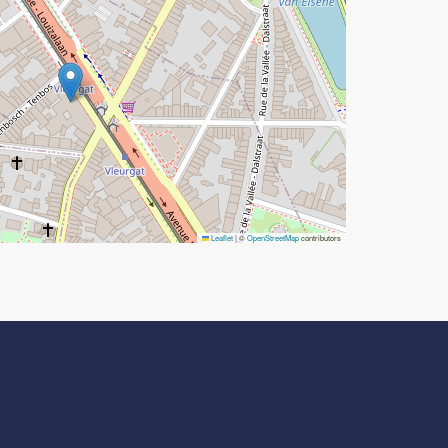
Leaflet
|
©
OpenStreetMap
contributors