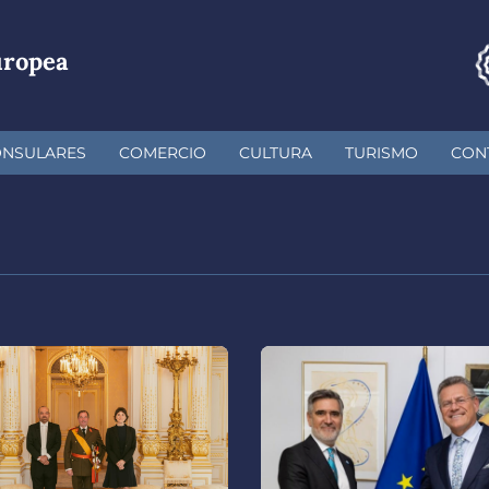
uropea
ONSULARES
COMERCIO
CULTURA
TURISMO
CON