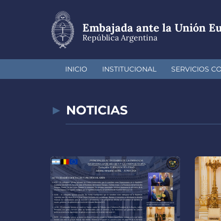
Pasar
al
contenido
Embajada ante la Unión E
principal
República Argentina
INICIO
INSTITUCIONAL
SERVICIOS C
NOTICIAS