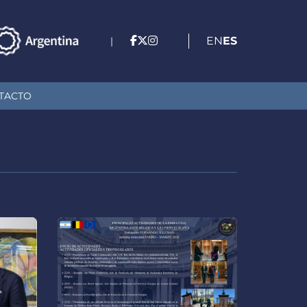
EN
ES
|
TACTO