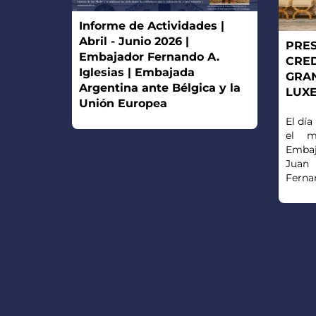
Informe de Actividades |
Abril - Junio 2026 |
PRES
Embajador Fernando A.
CRED
Iglesias | Embajada
GRA
Argentina ante Bélgica y la
LUX
Unión Europea
El dí
el m
Embaj
Juan 
Fernan