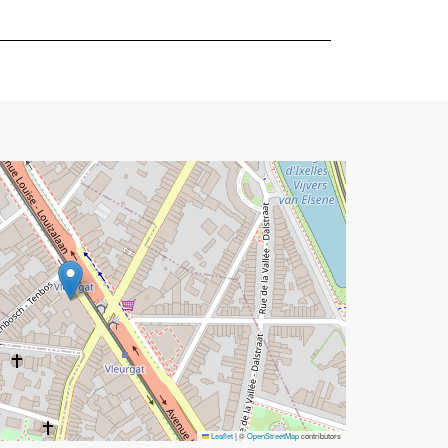
Leaflet
|
©
OpenStreetMap
contributors