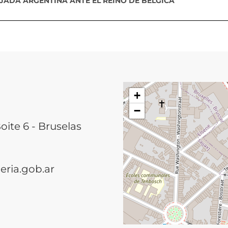
AJADA ARGENTINA ANTE EL REINO DE BÉLGICA
+
−
oite 6 - Bruselas
eria.gob.ar