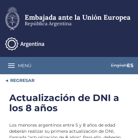
Pasar
al
contenido
Embajada ante la Unión Europea
principal
República Argentina
English
ES
MENÚ
Toggle navigation
REGRESAR
Actualización de DNI a
los 8 años
Los menores argentinos entre 5 y 8 años de edad
deberán realizar su primera actualización de DNI,
llamada "actualización de 8 años". Para ello, deberán