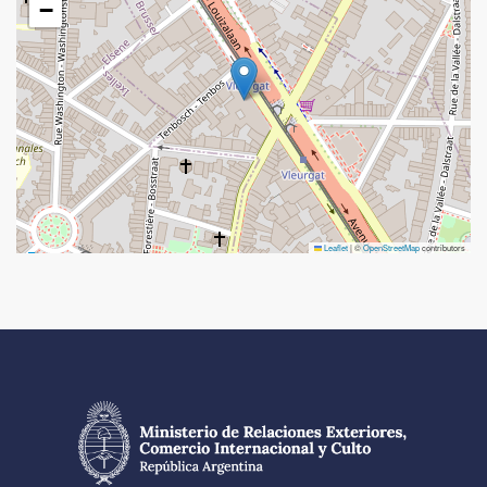
−
Leaflet
|
©
OpenStreetMap
contributors